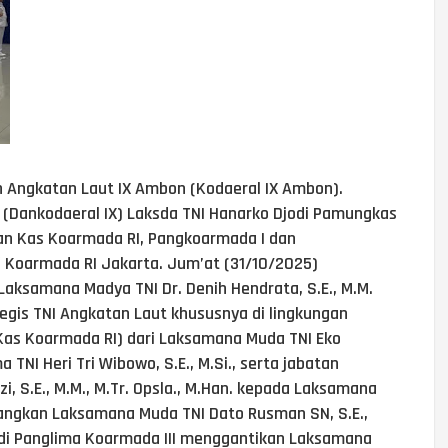
 Angkatan Laut IX Ambon (Kodaeral IX Ambon).
Dankodaeral IX) Laksda TNI Hanarko Djodi Pamungkas
an Kas Koarmada RI, Pangkoarmada I dan
f Koarmada RI Jakarta. Jum’at (31/10/2025)
ksamana Madya TNI Dr. Denih Hendrata, S.E., M.M.
egis TNI Angkatan Laut khususnya di lingkungan
Kas Koarmada RI) dari Laksamana Muda TNI Eko
TNI Heri Tri Wibowo, S.E., M.Si., serta jabatan
, S.E., M.M., M.Tr. Opsla., M.Han. kepada Laksamana
edangkan Laksamana Muda TNI Dato Rusman SN, S.E.,
njadi Panglima Koarmada III menggantikan Laksamana