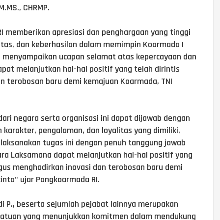
 M.MS., CHRMP.
 memberikan apresiasi dan penghargaan yang tinggi
litas, dan keberhasilan dalam memimpin Koarmada I
 RI menyampaikan ucapan selamat atas kepercayaan dan
at melanjutkan hal-hal positif yang telah dirintis
an terobosan baru demi kemajuan Koarmada, TNI
ri negara serta organisasi ini dapat dijawab dengan
 karakter, pengalaman, dan loyalitas yang dimiliki,
laksanakan tugas ini dengan penuh tanggung jawab
ara Laksamana dapat melanjutkan hal-hal positif yang
ligus menghadirkan inovasi dan terobosan baru demi
inta" ujar Pangkoarmada RI.
i P., beserta sejumlah pejabat lainnya merupakan
r satuan yang menunjukkan komitmen dalam mendukung