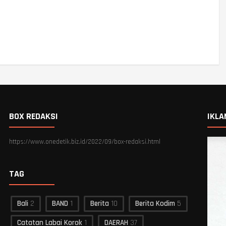
BOX REDAKSI
IKLA
https://www.onedetik.biz.id/2022/09/box-redaksi.html
TAG
Bali
2
BAND
1
Berita
10
Berita Kodim
5
Catatan Labai Korok
1
DAERAH
37