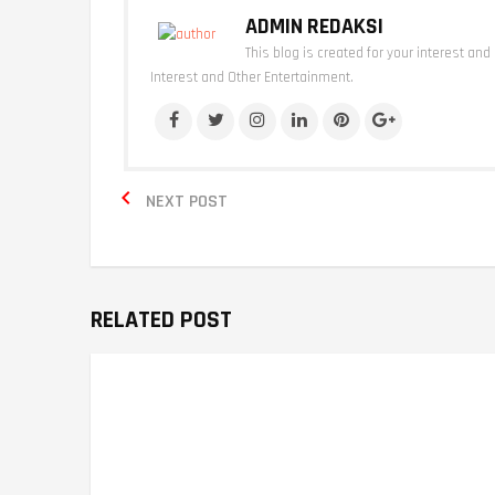
ADMIN REDAKSI
This blog is created for your interest and
Interest and Other Entertainment.

NEXT POST
RELATED POST