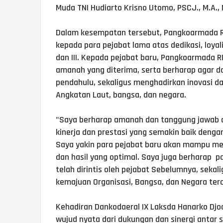
Muda TNI Hudiarto Krisno Utomo, PSCJ., M.A.,
Dalam kesempatan tersebut, Pangkoarmada RI
kepada para pejabat lama atas dedikasi, loya
dan III. Kepada pejabat baru, Pangkoarmada
amanah yang diterima, serta berharap agar dap
pendahulu, sekaligus menghadirkan inovasi d
Angkatan Laut, bangsa, dan negara.
"Saya berharap amanah dan tanggung jawab da
kinerja dan prestasi yang semakin baik dengan
Saya yakin para pejabat baru akan mampu me
dan hasil yang optimal. Saya juga berharap p
telah dirintis oleh pejabat Sebelumnya, seka
kemajuan Organisasi, Bangsa, dan Negara terc
Kehadiran Dankodaeral IX Laksda Hanarko Djod
wujud nyata dari dukungan dan sinergi anta