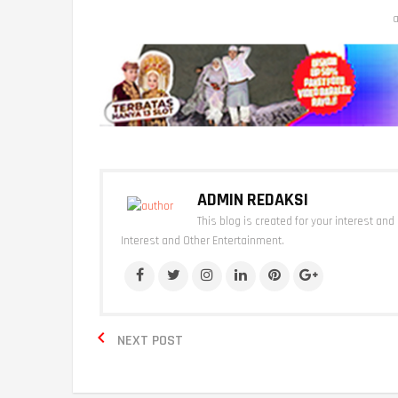
a
ADMIN REDAKSI
This blog is created for your interest and
Interest and Other Entertainment.

NEXT POST