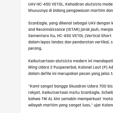
UAV HC-450 VSTOL. Kehadiran alutsista moder
khususnya di bidang pengawasan maritim dan i
ScanEagle, yang dikenal sebagai UAV dengan k
and Reconnaissance (ISTAR) jarak jauh, menja
Sementara itu, HC-450 VSTOL (Vertical Short 
dalam lepas landas dan pendaratan vertikal, 
perang.
Keikutsertaan alutsista modern ini mendapatk
Wing Udara 2 Puspenerbal, Kolonel Laut (P)
dalam defile ini merupakan pesan yang jelas 
"Kami sangat bangga Skuadron Udara 700 b
rakyat. Keikutsertaan Insitu ScanEagle, Sc
bahwa TNI AL kini semakin memperkuat 'mata'
wilayah maritim yang sangat luas," ujar Kolo