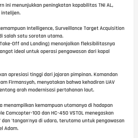
n ini menunjukkan peningkatan kapabilitas TNI AL,
ntelijen.
emampuan Intelligence, Surveillance Target Acquisition
di salah satu sorotan utama.
Take-Off and Landing) menonjolkan fleksibilitasnya
sangat ideal untuk operasi pengawasan dari kapal
an apresiasi tinggi dari jajaran pimpinan. Komandan
 Adam Firmansyah, menyatakan bahwa kehadiran UAV
tentang arah modernisasi pertahanan laut.
isa menampilkan kemampuan utamanya di hadapan
heible Camcopter-100 dan HC-450 VSTOL menegaskan
 dan 'tangan'nya di udara, terutama untuk pengawasan
nel Adam.