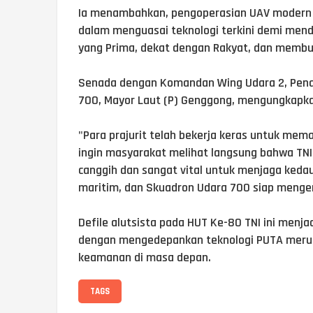
Ia menambahkan, pengoperasian UAV modern 
dalam menguasai teknologi terkini demi menduk
yang Prima, dekat dengan Rakyat, dan membua
Senada dengan Komandan Wing Udara 2, Pena
700, Mayor Laut (P) Genggong, mengungkapk
"Para prajurit telah bekerja keras untuk mema
ingin masyarakat melihat langsung bahwa TNI
canggih dan sangat vital untuk menjaga kedau
maritim, dan Skuadron Udara 700 siap menge
Defile alutsista pada HUT Ke-80 TNI ini menj
dengan mengedepankan teknologi PUTA merup
keamanan di masa depan.
TAGS