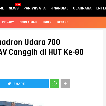
HOT
ME
NEWS
PARIWISATA
FINANSIAL
OLAHRAGA
ENTE
PRIVACY
DISCLAIMAIR
INDEX
REDAKSI
uadron Udara 700
V Canggih di HUT Ke-80
SHARE