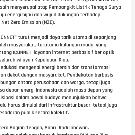
sain menyerupai atap Pembangkit Listrik Tenaga Surya
uju energi hijau dan wujud dukungan terhadap
Net Zero Emission (NZE).
ICONNET” turut menjadi daya tarik utama di sepanjang
 oleh masyarakat, terutama kalangan muda, yang
tang ICONNET, layanan internet berbasis fiber optik
 seluruh wilayah Kepulauan Riau.
 edukasi mengenai energi bersih dan transformasi
dan dekat dengan masyarakat. Pendekatan berbasis
ubungan antara perusahaan dan warga, tetapi juga
 depan energi Indonesia adalah masa depan yang
rtisipasi dalam pawai budaya menunjukkan bahwa
lu harus dimulai dari infrastruktur besar, tetapi juga
sadaran publik secara kolektif.
tera Bagian Tengah, Bahru Rodi Ilmawan,