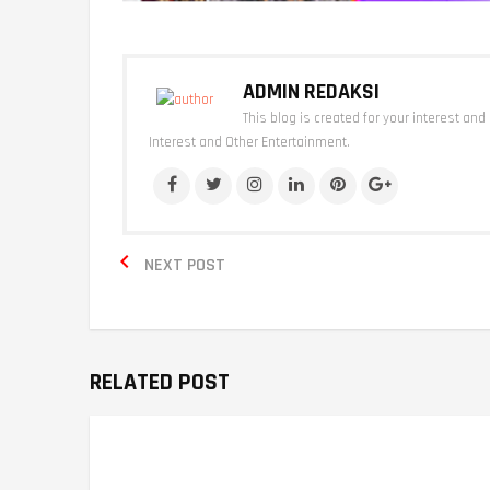
ADMIN REDAKSI
This blog is created for your interest and
Interest and Other Entertainment.

NEXT POST
RELATED POST