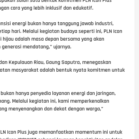
akan salah satu bentuk komitmen PLN Icon Plus
an cara yang lebih inklusif dan edukatif.
isi energi bukan hanya tanggung jawab industri,
tiap hari. Melalui kegiatan budaya seperti ini, PLN Icon
i hijau adalah masa depan bersama yang akan
generasi mendatang,” ujarnya.
dan Kepulauan Riau, Gaung Saputra, menegaskan
giatan masyarakat adalah bentuk nyata komitmen untuk
bukan hanya penyedia layanan energi dan jaringan,
nang. Melalui kegiatan ini, kami memperkenalkan
 yang menyenangkan dan dekat dengan warga,”
 PLN Icon Plus juga memanfaatkan momentum ini untuk