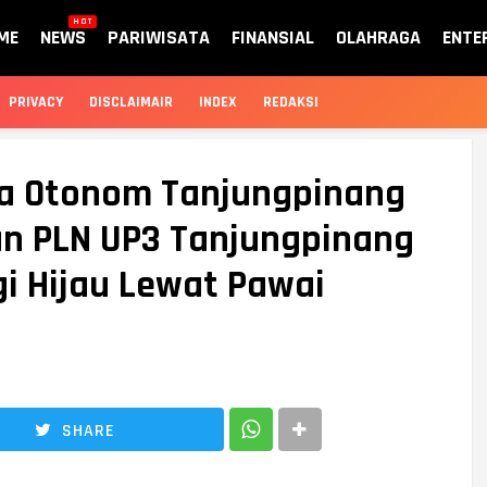
HOT
ME
NEWS
PARIWISATA
FINANSIAL
OLAHRAGA
ENTE
PRIVACY
DISCLAIMAIR
INDEX
REDAKSI
ta Otonom Tanjungpinang
dan PLN UP3 Tanjungpinang
gi Hijau Lewat Pawai
SHARE