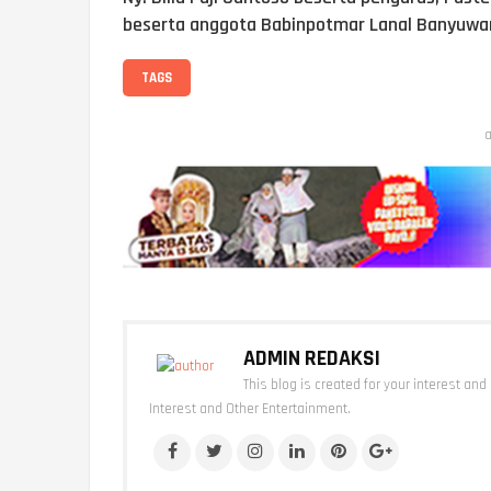
beserta anggota Babinpotmar Lanal Banyuwan
TAGS
a
ADMIN REDAKSI
This blog is created for your interest and
Interest and Other Entertainment.