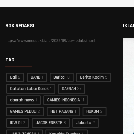
BOX REDAKSI
IKLA
https://www.onedetik.biz.id/2022/09/box-redaksi.html
TAG
Bali
2
BAND
1
Berita
10
Berita Kodim
5
Catatan Labai Korok
1
DAERAH
37
daerah news
1
GAMIES INDONESIA
11
GAMIES PEDULI
2
HBT PADANG
1
HUKUM
2
IKW RI
2
JACOB ERESTE
8
Jakarta
2