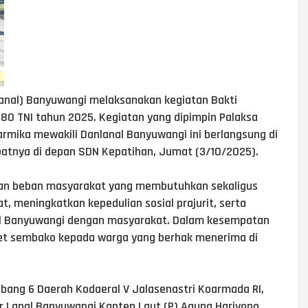
Lanal) Banyuwangi melaksanakan kegiatan Bakti
-80 TNI tahun 2025. Kegiatan yang dipimpin Palaksa
rmika mewakili Danlanal Banyuwangi ini berlangsung di
tnya di depan SDN Kepatihan, Jumat (3/10/2025).
ankan beban masyarakat yang membutuhkan sekaligus
 meningkatkan kepedulian sosial prajurit, serta
l Banyuwangi dengan masyarakat. Dalam kesempatan
et sembako kepada warga yang berhak menerima di
abang 6 Daerah Kodaeral V Jalasenastri Koarmada RI,
ter Lanal Banyuwangi Kapten Laut (P) Agung Hariyono