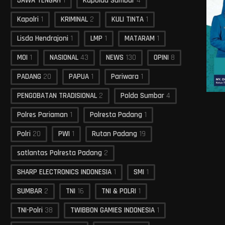
JAWA TENGAH
1
Kapolda Sumbar
4
Kapolri
1
KRIMINAL
2
KULI TINTA
1
Lisda Hendrajoni
1
LMP
1
MATARAM
1
MOI
1
NASIONAL
43
NEWS
130
OPINI
8
PADANG
20
PAPUA
1
Pariwara
1
PENGOBATAN TRADISIONAL
2
Polda Sumbar
4
Polres Pariaman
1
Polresta Padang
1
Polri
20
PWI
1
Rutan Padang
19
satlantas Polresta Padang
2
SHARP ELECTRONICS INDONESIA
1
SMI
1
SUMBAR
2
TNI
16
TNI & POLRI
1
TNI-Polri
38
TWIBBON GAMIES INDONESIA
1