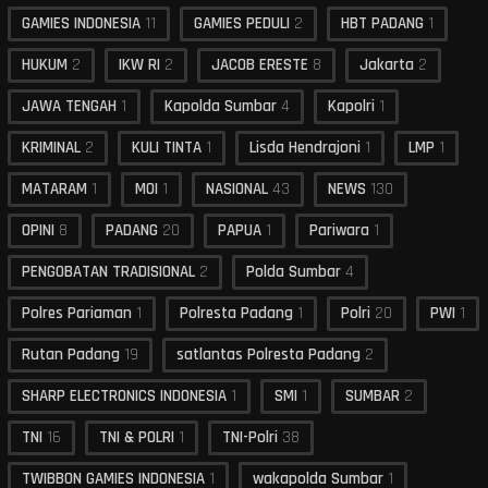
GAMIES INDONESIA
11
GAMIES PEDULI
2
HBT PADANG
1
HUKUM
2
IKW RI
2
JACOB ERESTE
8
Jakarta
2
JAWA TENGAH
1
Kapolda Sumbar
4
Kapolri
1
KRIMINAL
2
KULI TINTA
1
Lisda Hendrajoni
1
LMP
1
MATARAM
1
MOI
1
NASIONAL
43
NEWS
130
OPINI
8
PADANG
20
PAPUA
1
Pariwara
1
PENGOBATAN TRADISIONAL
2
Polda Sumbar
4
Polres Pariaman
1
Polresta Padang
1
Polri
20
PWI
1
Rutan Padang
19
satlantas Polresta Padang
2
SHARP ELECTRONICS INDONESIA
1
SMI
1
SUMBAR
2
TNI
16
TNI & POLRI
1
TNI-Polri
38
TWIBBON GAMIES INDONESIA
1
wakapolda Sumbar
1