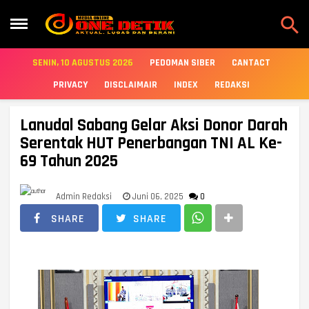

SENIN, 10 AGUSTUS 2026
PEDOMAN SIBER
CANTACT
PRIVACY
DISCLAIMAIR
INDEX
REDAKSI
Lanudal Sabang Gelar Aksi Donor Darah
Serentak HUT Penerbangan TNI AL Ke-
69 Tahun 2025
Admin Redaksi
Juni 06, 2025
0
SHARE
SHARE