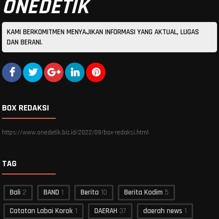
ONEDETIK
KAMI BERKOMITMEN MENYAJIKAN INFORMASI YANG AKTUAL, LUGAS
DAN BERANI.
BOX REDAKSI
https://www.onedetik.biz.id/2022/09/box-redaksi.html
TAG
Bali
2
BAND
1
Berita
10
Berita Kodim
5
Catatan Labai Korok
1
DAERAH
37
daerah news
1