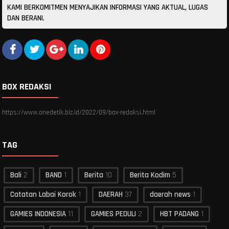
KAMI BERKOMITMEN MENYAJIKAN INFORMASI YANG AKTUAL, LUGAS
DAN BERANI.
BOX REDAKSI
https://www.onedetik.biz.id/2022/09/box-redaksi.html
TAG
Bali
2
BAND
1
Berita
10
Berita Kodim
5
Catatan Labai Korok
1
DAERAH
37
daerah news
1
GAMIES INDONESIA
11
GAMIES PEDULI
2
HBT PADANG
1