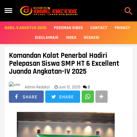

RABU, 5 AGUSTUS 2026
PEDOMAN SIBER
CANTACT
PRIVACY
DISCLAIMAIR
INDEX
REDAKSI
Komandan Kolat Penerbal Hadiri
Pelepasan Siswa SMP HT 6 Excellent
Juanda Angkatan-IV 2025
Admin Redaksi
Juni 12, 2025
0
SHARE
SHARE