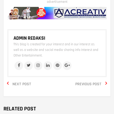
advertisement
ADMIN REDAKSI
This blog is created for your interest and in our interest as
well as a website and social media sharing info Interest and
Other Entertainment.


NEXT POST
PREVIOUS POST
RELATED POST