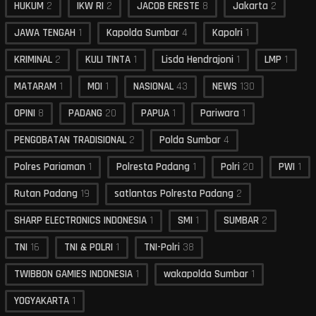
HUKUM
2
IKW RI
2
JACOB ERESTE
8
Jakarta
2
JAWA TENGAH
1
Kapolda Sumbar
4
Kapolri
1
KRIMINAL
2
KULI TINTA
1
Lisda Hendrajoni
1
LMP
1
MATARAM
1
MOI
1
NASIONAL
43
NEWS
130
OPINI
8
PADANG
20
PAPUA
1
Pariwara
1
PENGOBATAN TRADISIONAL
2
Polda Sumbar
4
Polres Pariaman
1
Polresta Padang
1
Polri
20
PWI
1
Rutan Padang
19
satlantas Polresta Padang
2
SHARP ELECTRONICS INDONESIA
1
SMI
1
SUMBAR
2
TNI
16
TNI & POLRI
1
TNI-Polri
38
TWIBBON GAMIES INDONESIA
1
wakapolda Sumbar
1
YOGYAKARTA
1