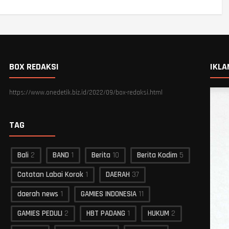
BOX REDAKSI
IKLA
https://www.onedetik.biz.id/2022/09/box-redaksi.html
TAG
Bali
2
BAND
1
Berita
10
Berita Kodim
5
Catatan Labai Korok
1
DAERAH
37
daerah news
1
GAMIES INDONESIA
11
GAMIES PEDULI
2
HBT PADANG
1
HUKUM
2