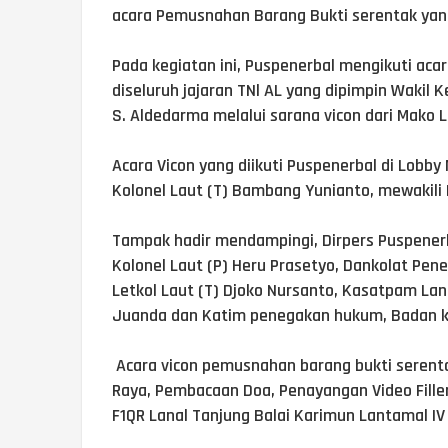
acara Pemusnahan Barang Bukti serentak yang 
Pada kegiatan ini, Puspenerbal mengikuti aca
diseluruh jajaran TNl AL yang dipimpin Wakil 
S. Aldedarma melalui sarana vicon dari Mako 
Acara Vicon yang diikuti Puspenerbal di Lobb
Kolonel Laut (T) Bambang Yunianto, mewakil
Tampak hadir mendampingi, Dirpers Puspenerba
Kolonel Laut (P) Heru Prasetyo, Dankolat Pene
Letkol Laut (T) Djoko Nursanto, Kasatpam Lan
Juanda dan Katim penegakan hukum, Badan k
Acara vicon pemusnahan barang bukti serenta
Raya, Pembacaan Doa, Penayangan Video Fill
F1QR Lanal Tanjung Balai Karimun Lantamal IV