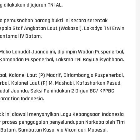
dilakukan dijajaran TNl AL.
ra pemusnahan barang bukti ini secara serentak
Kepala Staf Angkatan Laut (Wakasal), Laksdya TNI Erwin
Lantamal IV Batam.
y Mako Lanudal Juanda ini, dipimpin Wadan Puspenerbal,
i Komandan Puspenerbal, Laksma TNl Bayu Alisyahbana.
l, Kolonel Laut (P) Maarif, Dirlambangja Puspenerbal,
rbal, Kolonel Laut (P) M. Mashabi, Kafasharkan Pesud,
udal Juanda, Seksi Penindakan 2 Dirjen BC/ KPPBC
arantina Indonesia.
k ini diawali menyanyikan Lagu Kebangsaan Indonesia
er proses penggagalan penyelundupan Narkoba oleh Tim
 Batam, Sambutan Kasal via Vicon dari Mabesal.