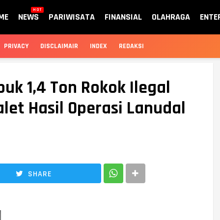
HOT
ME
NEWS
PARIWISATA
FINANSIAL
OLAHRAGA
ENTE
PRIVACY
DISCLAIMAIR
INDEX
REDAKSI
uk 1,4 Ton Rokok Ilegal
et Hasil Operasi Lanudal
SHARE