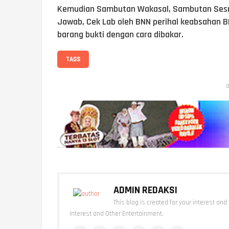
Kemudian Sambutan Wakasal, Sambutan Sesm
Jawab, Cek Lab oleh BNN perihal keabsahan
barang bukti dengan cara dibakar.
TAGS
a
ADMIN REDAKSI
This blog is created for your interest and
Interest and Other Entertainment.