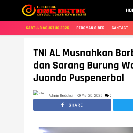
HO
SABTU, 8 AGUSTUS 2026
PEDOMAN SIBER
CANTACT
TNl AL Musnahkan Barb
dan Sarang Burung Wal
Juanda Puspenerbal
Admin Redaksi
Mei 20, 2025
0
SHARE