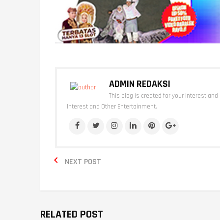
ADMIN REDAKSI
This blog is created for your interest and
Interest and Other Entertainment.

NEXT POST
RELATED POST