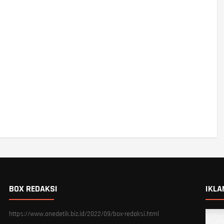
BOX REDAKSI
IKLA
https://www.onedetik.biz.id/2022/09/box-redaksi.html