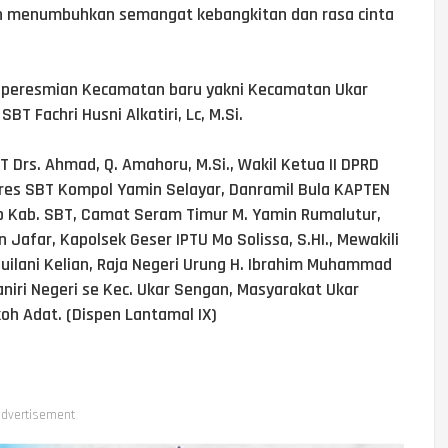
an menumbuhkan semangat kebangkitan dan rasa cinta
 peresmian Kecamatan baru yakni Kecamatan Ukar
T Fachri Husni Alkatiri, Lc, M.Si.
T Drs. Ahmad, Q. Amahoru, M.Si., Wakil Ketua II DPRD
Polres SBT Kompol Yamin Selayar, Danramil Bula KAPTEN
p Kab. SBT, Camat Seram Timur M. Yamin Rumalutur,
 Jafar, Kapolsek Geser IPTU Mo Solissa, S.HI., Mewakili
 Suilani Kelian, Raja Negeri Urung H. Ibrahim Muhammad
aniri Negeri se Kec. Ukar Sengan, Masyarakat Ukar
h Adat. (Dispen Lantamal IX)
dvertisement