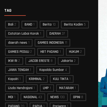
TAG
Bali
2
BAND
1
Berita
10
Berita Kodim
5
Catatan Labai Korok
1
DAERAH
37
daerah news
1
GAMIES INDONESIA
11
GAMIES PEDULI
2
HBT PADANG
1
HUKUM
2
IKW RI
2
JACOB ERESTE
8
Jakarta
2
JAWA TENGAH
1
Kapolda Sumbar
4
Kapolri
1
KRIMINAL
2
KULI TINTA
1
Lisda Hendrajoni
1
LMP
1
MATARAM
1
MOI
1
NASIONAL
43
NEWS
130
OPINI
8
PADANG
20
PAPUA
1
Pariwara
1