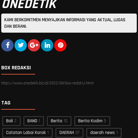
ONEDETIK
KAMI BERKOMITMEN MENYAJIKAN INFORMASI YANG AKTUAL, LUGAS
DAN BERANI.
BOX REDAKSI
https://www.onedetik.biz.id/2022/09/box-redaksi.html
TAG
Bali
2
BAND
1
Berita
10
Berita Kodim
5
Catatan Labai Korok
1
DAERAH
37
daerah news
1