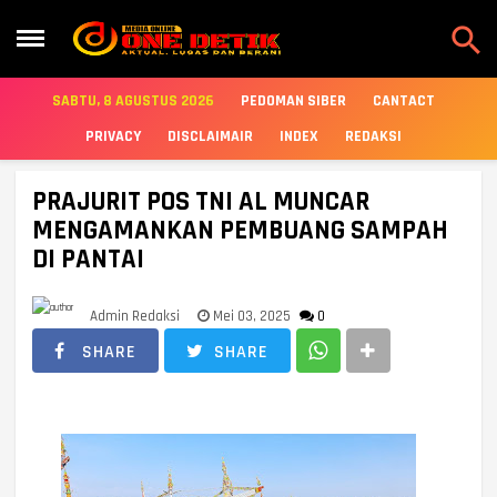

SABTU, 8 AGUSTUS 2026
PEDOMAN SIBER
CANTACT
PRIVACY
DISCLAIMAIR
INDEX
REDAKSI
PRAJURIT POS TNI AL MUNCAR
MENGAMANKAN PEMBUANG SAMPAH
DI PANTAI
Admin Redaksi
Mei 03, 2025
0
SHARE
SHARE