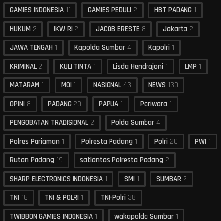
GAMIES INDONESIA
11
GAMIES PEDULI
2
HBT PADANG
1
HUKUM
2
IKW RI
2
JACOB ERESTE
8
Jakarta
2
JAWA TENGAH
1
Kapolda Sumbar
4
Kapolri
1
KRIMINAL
2
KULI TINTA
1
Lisda Hendrajoni
1
LMP
1
MATARAM
1
MOI
1
NASIONAL
43
NEWS
130
OPINI
8
PADANG
20
PAPUA
1
Pariwara
1
PENGOBATAN TRADISIONAL
2
Polda Sumbar
4
Polres Pariaman
1
Polresta Padang
1
Polri
20
PWI
1
Rutan Padang
19
satlantas Polresta Padang
2
SHARP ELECTRONICS INDONESIA
1
SMI
1
SUMBAR
2
TNI
16
TNI & POLRI
1
TNI-Polri
38
TWIBBON GAMIES INDONESIA
1
wakapolda Sumbar
1