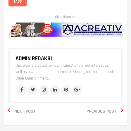
TAGS
advertisement
ADMIN REDAKSI
This blog is created for your interest and in our interest as
well as a website and social media sharing info Interest and
Other Entertainment.


NEXT POST
PREVIOUS POST