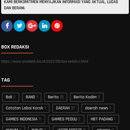
KAMI BERKOMITMEN MENYAJIKAN INFORMASI YANG AKTUAL, LUGAS
DAN BERANI.
BOX REDAKSI
https://www.onedetik.biz.id/2022/09/box-redaksi.html
TAG
Bali
2
BAND
1
Berita
10
Berita Kodim
5
Catatan Labai Korok
1
DAERAH
37
daerah news
1
GAMIES INDONESIA
11
GAMIES PEDULI
2
HBT PADANG
1