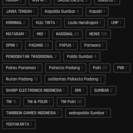
HUKUM
2
IKW RI
2
JACOB ERESTE
8
Jakarta
2
JAWA TENGAH
1
Kapolda Sumbar
4
Kapolri
1
KRIMINAL
2
KULI TINTA
1
Lisda Hendrajoni
1
LMP
1
MATARAM
1
MOI
1
NASIONAL
43
NEWS
130
OPINI
8
PADANG
20
PAPUA
1
Pariwara
1
PENGOBATAN TRADISIONAL
2
Polda Sumbar
4
Polres Pariaman
1
Polresta Padang
1
Polri
20
PWI
1
Rutan Padang
19
satlantas Polresta Padang
2
SHARP ELECTRONICS INDONESIA
1
SMI
1
SUMBAR
2
TNI
16
TNI & POLRI
1
TNI-Polri
38
TWIBBON GAMIES INDONESIA
1
wakapolda Sumbar
1
YOGYAKARTA
1