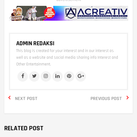
ADMIN REDAKSI
This blog is created for your interest and in our interest as
well as a website and social media sharing info Interest and
Other Entertainment.


NEXT POST
PREVIOUS POST
RELATED POST