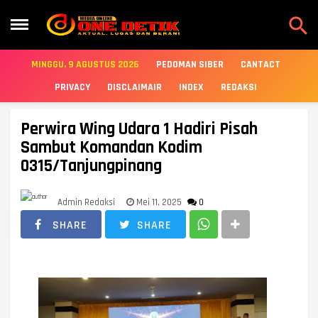

MINGGU, 9 AGUSTUS 2026
PEDOMAN SIBER
CANTACT
PRIVACY
DISCLAIMAIR
INDEX
REDAKSI
Perwira Wing Udara 1 Hadiri Pisah
Sambut Komandan Kodim
0315/Tanjungpinang
Admin Redaksi
Mei 11, 2025
0
SHARE
SHARE