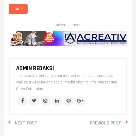
TAGS
advertisement
ADMIN REDAKSI
This blog is created for your interest and in our interest as
well as a website and social media sharing info Interest and
Other Entertainment.


NEXT POST
PREVIOUS POST