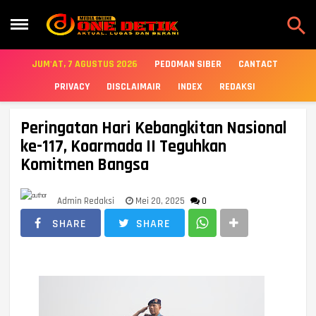

JUM'AT, 7 AGUSTUS 2026
PEDOMAN SIBER
CANTACT
PRIVACY
DISCLAIMAIR
INDEX
REDAKSI
Peringatan Hari Kebangkitan Nasional
ke-117, Koarmada II Teguhkan
Komitmen Bangsa
Admin Redaksi
Mei 20, 2025
0
SHARE
SHARE