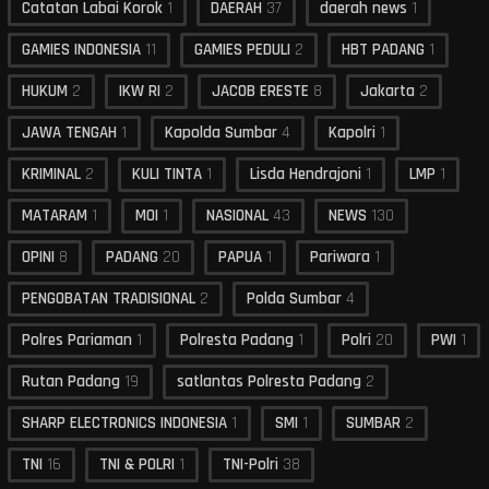
Catatan Labai Korok
1
DAERAH
37
daerah news
1
GAMIES INDONESIA
11
GAMIES PEDULI
2
HBT PADANG
1
HUKUM
2
IKW RI
2
JACOB ERESTE
8
Jakarta
2
JAWA TENGAH
1
Kapolda Sumbar
4
Kapolri
1
KRIMINAL
2
KULI TINTA
1
Lisda Hendrajoni
1
LMP
1
MATARAM
1
MOI
1
NASIONAL
43
NEWS
130
OPINI
8
PADANG
20
PAPUA
1
Pariwara
1
PENGOBATAN TRADISIONAL
2
Polda Sumbar
4
Polres Pariaman
1
Polresta Padang
1
Polri
20
PWI
1
Rutan Padang
19
satlantas Polresta Padang
2
SHARP ELECTRONICS INDONESIA
1
SMI
1
SUMBAR
2
TNI
16
TNI & POLRI
1
TNI-Polri
38