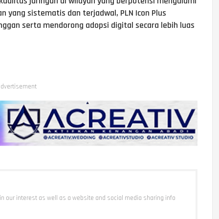
kualitas jaringan di wilayah yang berpotensi mengalami
n yang sistematis dan terjadwal, PLN Icon Plus
ggan serta mendorong adopsi digital secara lebih luas
dvertisement
 in our interest as well as a website and social media sharing info