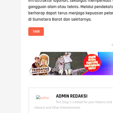
infrastruktur layanan, sekaligus memperkuat 
gangguan alam atau teknis. Melalui pendekata
berharap dapat terus menjaga kepuasan pelan
di Sumatera Barat dan sekitarnya.
TAGS
a
ADMIN REDAKSI
This blog is created for your interest and
Interest and Other Entertainment.