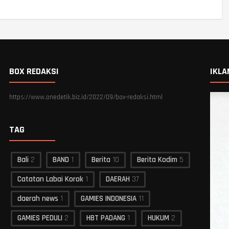
BOX REDAKSI
IKLA
https://www.onedetik.biz.id/2022/09/box-redaksi.html
TAG
Bali
2
BAND
1
Berita
10
Berita Kodim
5
Catatan Labai Korok
1
DAERAH
37
daerah news
1
GAMIES INDONESIA
11
GAMIES PEDULI
2
HBT PADANG
1
HUKUM
2