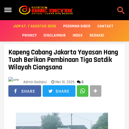

JUM'AT, 7 AGUSTUS 2026
PEDOMAN SIBER
CANTACT
PRIVACY
DISCLAIMAIR
INDEX
REDAKSI
Kapeng Cabang Jakarta Yayasan Hang
Tuah Berikan Pembinaan Tiga Satdik
Wilayah Ciangsana
Admin Redaksi
Mei 10, 2025
0
SHARE
SHARE