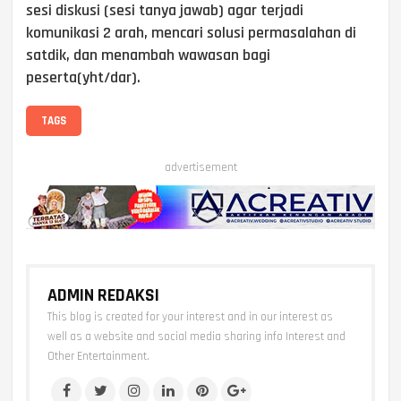
sesi diskusi (sesi tanya jawab) agar terjadi
komunikasi 2 arah, mencari solusi permasalahan di
satdik, dan menambah wawasan bagi
peserta(yht/dar).
TAGS
advertisement
ADMIN REDAKSI
This blog is created for your interest and in our interest as
well as a website and social media sharing info Interest and
Other Entertainment.