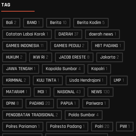
TAG
Bali
2
BAND
1
Berita
10
Berita Kodim
5
Catatan Labai Korok
1
DAERAH
37
daerah news
1
GAMIES INDONESIA
11
GAMIES PEDULI
2
HBT PADANG
1
HUKUM
2
IKW RI
2
JACOB ERESTE
8
Jakarta
2
JAWA TENGAH
1
Kapolda Sumbar
4
Kapolri
1
KRIMINAL
2
KULI TINTA
1
Lisda Hendrajoni
1
LMP
1
MATARAM
1
MOI
1
NASIONAL
43
NEWS
130
OPINI
8
PADANG
20
PAPUA
1
Pariwara
1
PENGOBATAN TRADISIONAL
2
Polda Sumbar
4
Polres Pariaman
1
Polresta Padang
1
Polri
20
PWI
1