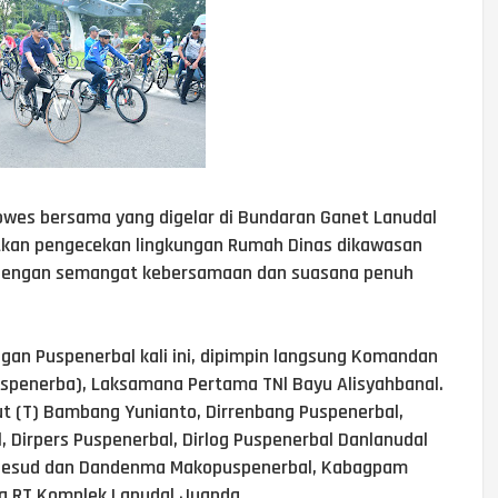
gowes bersama yang digelar di Bundaran Ganet Lanudal
utkan pengecekan lingkungan Rumah Dinas dikawasan
 dengan semangat kebersamaan dan suasana penuh
ngan Puspenerbal kali ini, dipimpin langsung Komandan
spenerba), Laksamana Pertama TNl Bayu Alisyahbanal.
t (T) Bambang Yunianto, Dirrenbang Puspenerbal,
, Dirpers Puspenerbal, Dirlog Puspenerbal Danlanudal
 Pesud dan Dandenma Makopuspenerbal, Kabagpam
ra RT Komplek Lanudal Juanda.