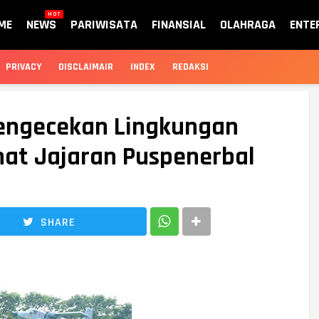
HOT
ME
NEWS
PARIWISATA
FINANSIAL
OLAHRAGA
ENTE
PRIVACY
DISCLAIMAIR
INDEX
REDAKSI
engecekan Lingkungan
hat Jajaran Puspenerbal
SHARE