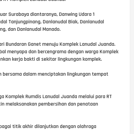
 luar Surabaya diantaranya, Danwing Udara 1
dal Tanjungpinang, Danlanudal Biak, Danlanudal
ng, dan Danlanudal Manado.
i dari Bundaran Ganet menuju Komplek Lanudal Juanda.
rbal menyapa dan bercengrama dengan warga Komplek
kan kerja bakti di sekitar lingkungan komplek.
men bersama dalam menciptakan lingkungan tempat
a Komplek Rumdis Lanudal Juanda melalui para RT
utin melaksanakan pembersihan dan penataan
agai titik akhir dilanjutkan dengan olahraga