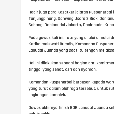
Hadir juga para Kasatker jajaran Puspenerbal
Tanjungpinang, Danwing Usara 3 Biak, Danlanu
Sabang, Danlanudal Jakarta, Danlanudal Kupa
Pada gowes kali ini, rute yang dilalui dimula
Ketika melewati Rumdis, Komandan Puspene
Lanudal Juanda yang saat itu tengah melaksan
Hal ini dilakukan sebagai bagian dari komit
tinggal yang sehat, asri dan nyaman.
Komandan Puspenerbal berpesan kepada warg
yang turut dalam olahraga tersebut, untuk r
lingkungan komplek.
Gowes akhirnya finish GOR Lanudal Juanda seb
bulutangkis.