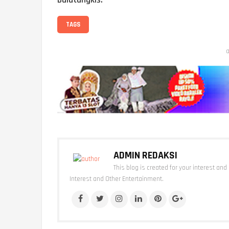
TAGS
a
ADMIN REDAKSI
This blog is created for your interest and
Interest and Other Entertainment.