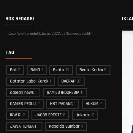
BOX REDAKSI
IKLA
https://www.onedetik.biz.id/2022/09/box-redaksi.html
TAG
Bali
2
BAND
1
Berita
10
Berita Kodim
5
Catatan Labai Korok
1
DAERAH
37
daerah news
1
GAMIES INDONESIA
11
GAMIES PEDULI
2
HBT PADANG
1
HUKUM
2
IKW RI
2
JACOB ERESTE
8
Jakarta
2
JAWA TENGAH
1
Kapolda Sumbar
4