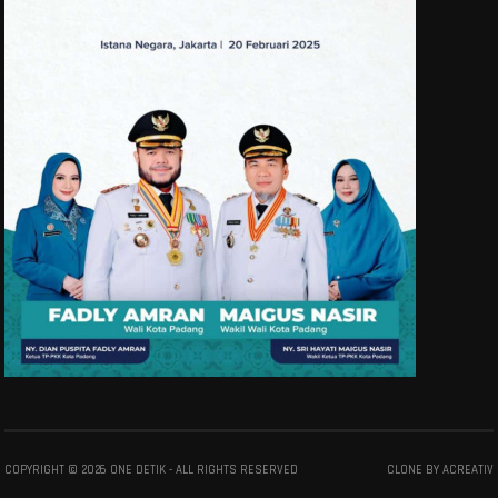
COPYRIGHT ©
2026
ONE DETIK
- ALL RIGHTS RESERVED
CLONE BY
ACREATIV