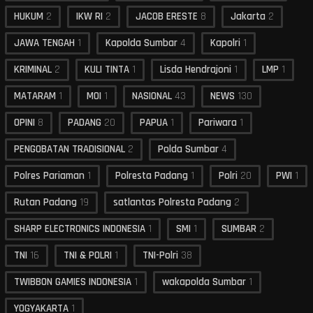
HUKUM
2
IKW RI
2
JACOB ERESTE
8
Jakarta
2
JAWA TENGAH
1
Kapolda Sumbar
4
Kapolri
1
KRIMINAL
2
KULI TINTA
1
Lisda Hendrajoni
1
LMP
1
MATARAM
1
MOI
1
NASIONAL
43
NEWS
130
OPINI
8
PADANG
20
PAPUA
1
Pariwara
1
PENGOBATAN TRADISIONAL
2
Polda Sumbar
4
Polres Pariaman
1
Polresta Padang
1
Polri
20
PWI
1
Rutan Padang
19
satlantas Polresta Padang
2
SHARP ELECTRONICS INDONESIA
1
SMI
1
SUMBAR
2
TNI
16
TNI & POLRI
1
TNI-Polri
38
TWIBBON GAMIES INDONESIA
1
wakapolda Sumbar
1
YOGYAKARTA
1