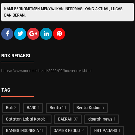
KAMI BERKOMITMEN MENYAJIKAN INFORMASI YANG AKTUAL, LUGAS
DAN BERANI.
BOX REDAKSI
https://www.onedetik.biz.id/2022/09/box-redaksi.html
TAG
Bali
2
BAND
1
Berita
10
Berita Kodim
5
Catatan Labai Korok
1
DAERAH
37
daerah news
1
GAMIES INDONESIA
11
GAMIES PEDULI
2
HBT PADANG
1