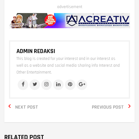
advertisement
ADMIN REDAKSI
This blog is created for your interest and in our interest as
well as a website and social media sharing info Interest and
Other Entertainment.


NEXT POST
PREVIOUS POST
RELATED POST