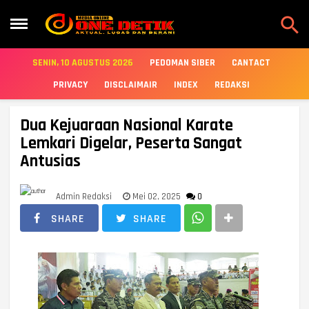

SENIN, 10 AGUSTUS 2026
PEDOMAN SIBER
CANTACT
PRIVACY
DISCLAIMAIR
INDEX
REDAKSI
Dua Kejuaraan Nasional Karate
Lemkari Digelar, Peserta Sangat
Antusias
Admin Redaksi
Mei 02, 2025
0
SHARE
SHARE