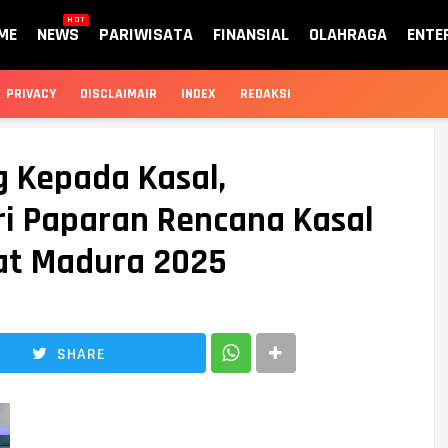
HOT
ME
NEWS
PARIWISATA
FINANSIAL
OLAHRAGA
ENTE
PRIVACY
DISCLAIMAIR
INDEX
REDAKSI
 Kepada Kasal,
ri Paparan Rencana Kasal
at Madura 2025
SHARE