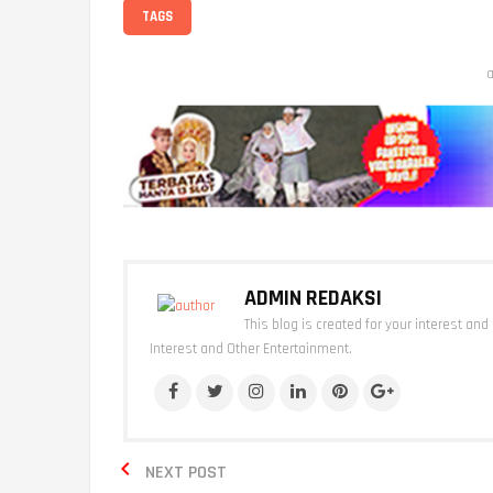
TAGS
a
ADMIN REDAKSI
This blog is created for your interest and
Interest and Other Entertainment.

NEXT POST