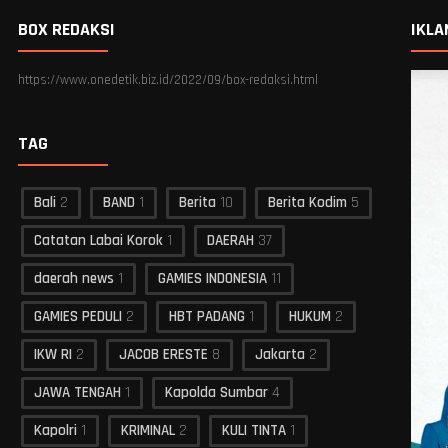
BOX REDAKSI
IKLA
https://www.onedetik.biz.id/2022/09/box-redaksi.html
TAG
Bali
2
BAND
1
Berita
10
Berita Kodim
5
Catatan Labai Korok
1
DAERAH
37
daerah news
1
GAMIES INDONESIA
11
GAMIES PEDULI
2
HBT PADANG
1
HUKUM
2
IKW RI
2
JACOB ERESTE
8
Jakarta
2
JAWA TENGAH
1
Kapolda Sumbar
4
Kapolri
1
KRIMINAL
2
KULI TINTA
1