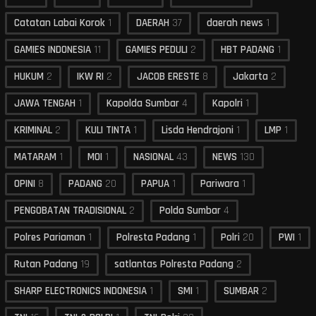
Catatan Labai Korok
1
DAERAH
37
daerah news
1
GAMIES INDONESIA
11
GAMIES PEDULI
2
HBT PADANG
1
HUKUM
2
IKW RI
2
JACOB ERESTE
8
Jakarta
2
JAWA TENGAH
1
Kapolda Sumbar
4
Kapolri
1
KRIMINAL
2
KULI TINTA
1
Lisda Hendrajoni
1
LMP
1
MATARAM
1
MOI
1
NASIONAL
43
NEWS
130
OPINI
8
PADANG
20
PAPUA
1
Pariwara
1
PENGOBATAN TRADISIONAL
2
Polda Sumbar
4
Polres Pariaman
1
Polresta Padang
1
Polri
20
PWI
1
Rutan Padang
19
satlantas Polresta Padang
2
SHARP ELECTRONICS INDONESIA
1
SMI
1
SUMBAR
2