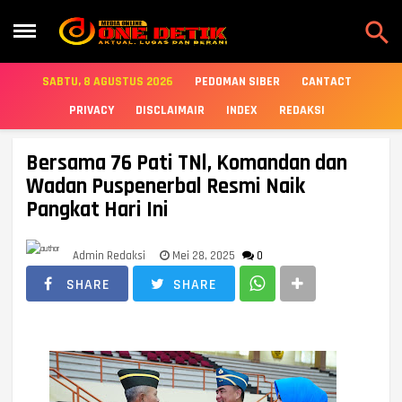

SABTU, 8 AGUSTUS 2026
PEDOMAN SIBER
CANTACT
PRIVACY
DISCLAIMAIR
INDEX
REDAKSI
Bersama 76 Pati TNl, Komandan dan
Wadan Puspenerbal Resmi Naik
Pangkat Hari Ini
Admin Redaksi
Mei 28, 2025
0
SHARE
SHARE