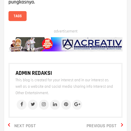
pungkasnya.
TAGS
advertisement
ADMIN REDAKSI
This blog is created for your interest and in our interest as
well as a website and social media sharing info Interest and
Other Entertainment.


NEXT POST
PREVIOUS POST