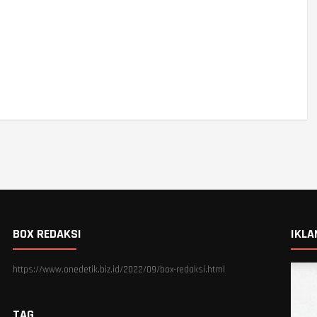
BOX REDAKSI
IKLA
https://www.onedetik.biz.id/2022/09/box-redaksi.html
TAG