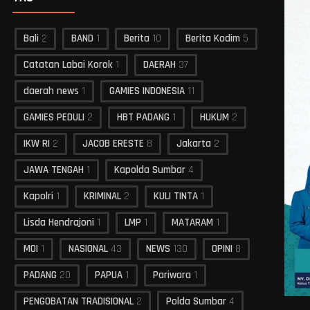
Bali
2
BAND
1
Berita
10
Berita Kodim
5
Catatan Labai Korok
1
DAERAH
37
daerah news
1
GAMIES INDONESIA
11
GAMIES PEDULI
2
HBT PADANG
1
HUKUM
2
IKW RI
2
JACOB ERESTE
8
Jakarta
2
JAWA TENGAH
1
Kapolda Sumbar
4
Kapolri
1
KRIMINAL
2
KULI TINTA
1
Lisda Hendrajoni
1
LMP
1
MATARAM
1
MOI
1
NASIONAL
43
NEWS
130
OPINI
8
PADANG
20
PAPUA
1
Pariwara
1
PENGOBATAN TRADISIONAL
2
Polda Sumbar
4