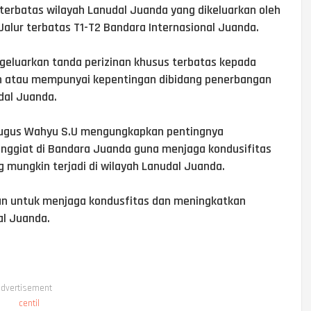
terbatas wilayah Lanudal Juanda yang dikeluarkan oleh
lur terbatas T1-T2 Bandara Internasional Juanda.
eluarkan tanda perizinan khusus terbatas kepada
n atau mempunyai kepentingan dibidang penerbangan
dal Juanda.
Gugus Wahyu S.U mengungkapkan pentingnya
nggiat di Bandara Juanda guna menjaga kondusifitas
 mungkin terjadi di wilayah Lanudal Juanda.
kan untuk menjaga kondusfitas dan meningkatkan
l Juanda.
dvertisement