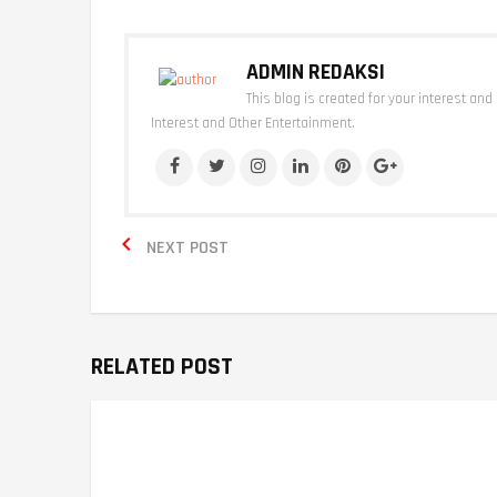
ADMIN REDAKSI
This blog is created for your interest and
Interest and Other Entertainment.

NEXT POST
RELATED POST