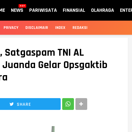
HOT
ME
NEWS
PARIWISATA
FINANSIAL
OLAHRAGA
ENTE
PRIVACY
DISCLAIMAIR
INDEX
REDAKSI
 Satgaspam TNI AL
 Juanda Gelar Opsgaktib
ra
SHARE