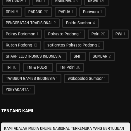
MATARAM
1
MOI
1
NASIONAL
43
NEWS
130
OPINI
8
PADANG
20
PAPUA
1
Pariwara
1
PENGOBATAN TRADISIONAL
2
Polda Sumbar
4
Polres Pariaman
1
Polresta Padang
1
Polri
20
PWI
1
Rutan Padang
19
satlantas Polresta Padang
2
SHARP ELECTRONICS INDONESIA
1
SMI
1
SUMBAR
2
TNI
16
TNI & POLRI
1
TNI-Polri
38
TWIBBON GAMIES INDONESIA
1
wakapolda Sumbar
1
YOGYAKARTA
1
TENTANG KAMI
KAMI ADALAH MEDIA ONLINE NASIONAL TERKEMUKA YANG BERTUJUAN