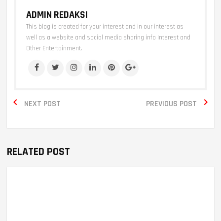
ADMIN REDAKSI
This blog is created for your interest and in our interest as
well as a website and social media sharing info Interest and
Other Entertainment.


NEXT POST
PREVIOUS POST
RELATED POST