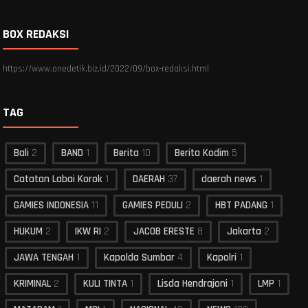
BOX REDAKSI
https://www.onedetik.biz.id/2022/09/box-redaksi.html
TAG
Bali
2
BAND
1
Berita
10
Berita Kodim
5
Catatan Labai Korok
1
DAERAH
37
daerah news
1
GAMIES INDONESIA
11
GAMIES PEDULI
2
HBT PADANG
1
HUKUM
2
IKW RI
2
JACOB ERESTE
8
Jakarta
2
JAWA TENGAH
1
Kapolda Sumbar
4
Kapolri
1
KRIMINAL
2
KULI TINTA
1
Lisda Hendrajoni
1
LMP
1