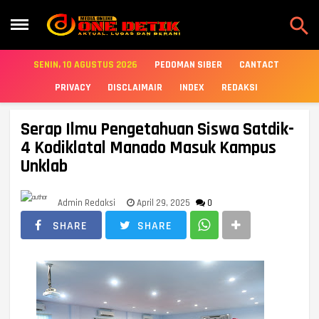

SENIN, 10 AGUSTUS 2026
PEDOMAN SIBER
CANTACT
PRIVACY
DISCLAIMAIR
INDEX
REDAKSI
Serap Ilmu Pengetahuan Siswa Satdik-
4 Kodiklatal Manado Masuk Kampus
Unklab
Admin Redaksi
April 29, 2025
0
SHARE
SHARE