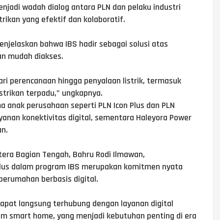
njadi wadah dialog antara PLN dan pelaku industri
rikan yang efektif dan kolaboratif.
njelaskan bahwa IBS hadir sebagai solusi atas
dan mudah diakses.
ri perencanaan hingga penyalaan listrik, termasuk
istrikan terpadu,” ungkapnya.
a anak perusahaan seperti PLN Icon Plus dan PLN
yanan konektivitas digital, sementara Haleyora Power
an.
tera Bagian Tengah, Bahru Rodi Ilmawan,
Plus dalam program IBS merupakan komitmen nyata
rumahan berbasis digital.
apat langsung terhubung dengan layanan digital
tem smart home, yang menjadi kebutuhan penting di era