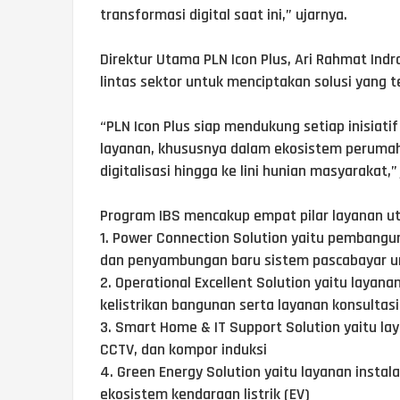
transformasi digital saat ini,” ujarnya.
Direktur Utama PLN Icon Plus, Ari Rahmat Ind
lintas sektor untuk menciptakan solusi yang te
“PLN Icon Plus siap mendukung setiap inisiati
layanan, khususnya dalam ekosistem perumah
digitalisasi hingga ke lini hunian masyarakat,” 
Program IBS mencakup empat pilar layanan u
1. Power Connection Solution yaitu pembangu
dan penyambungan baru sistem pascabayar u
2. Operational Excellent Solution yaitu layan
kelistrikan bangunan serta layanan konsultas
3. Smart Home & IT Support Solution yaitu la
CCTV, dan kompor induksi
4. Green Energy Solution yaitu layanan instal
ekosistem kendaraan listrik (EV)