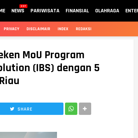
HOT
ME
NEWS
PARIWISATA
FINANSIAL
OLAHRAGA
ENTE
PRIVACY
DISCLAIMAIR
INDEX
REDAKSI
Teken MoU Program
olution (IBS) dengan 5
Riau
SHARE