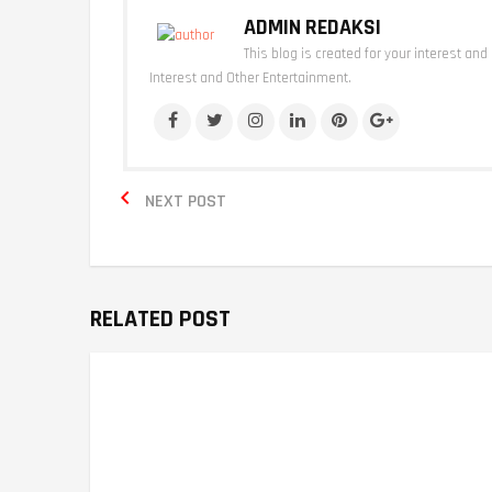
ADMIN REDAKSI
This blog is created for your interest and
Interest and Other Entertainment.

NEXT POST
RELATED POST