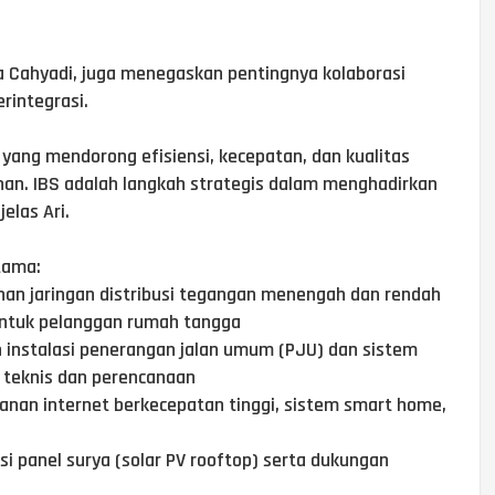
ra Cahyadi, juga menegaskan pentingnya kolaborasi
rintegrasi.
f yang mendorong efisiensi, kecepatan, dan kualitas
an. IBS adalah langkah strategis dalam menghadirkan
jelas Ari.
tama:
nan jaringan distribusi tegangan menengah dan rendah
ntuk pelanggan rumah tangga
an instalasi penerangan jalan umum (PJU) dan sistem
i teknis dan perencanaan
yanan internet berkecepatan tinggi, sistem smart home,
asi panel surya (solar PV rooftop) serta dukungan