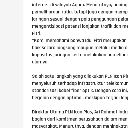
internet di wilayah Agam. Menurutnya, peningk
pemeliharaan rutin, tetapi juga dengan memp
jaringan sesuai dengan pola penggunaan pelan
mengantisipasi potensi lonjakan trafik dan me
Fitri.
“Kami memahami bahwa Idul Fitri merupakan 
baik secara langsung maupun melalui media di
kapasitas jaringan serta melakukan pemeliha
ujarnya.
Salah satu langkah yang dilakukan PLN Icon P
menyeluruh terhadap infrastruktur telekomu
standarisasi kabel fiber optik. Dengan cara i
berjalan dengan optimal, meskipun terjadi lon
Direktur Utama PLN Icon Plus, Ari Rahmat In
bagian dari komitmen perusahaan dalam meny
masyarakat. Menurutnya, dengan meningkatny