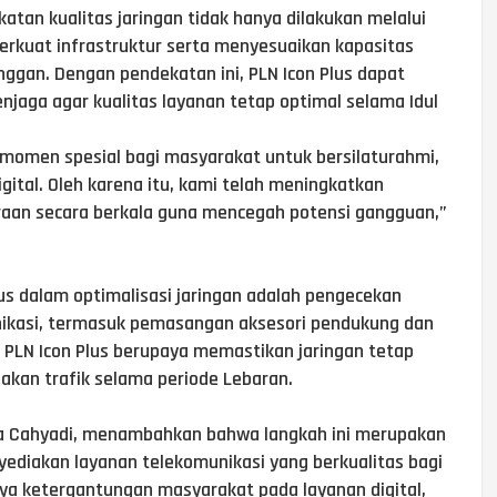
atan kualitas jaringan tidak hanya dilakukan melalui
erkuat infrastruktur serta menyesuaikan kapasitas
ggan. Dengan pendekatan ini, PLN Icon Plus dapat
njaga agar kualitas layanan tetap optimal selama Idul
momen spesial bagi masyarakat untuk bersilaturahmi,
gital. Oleh karena itu, kami telah meningkatkan
raan secara berkala guna mencegah potensi gangguan,”
lus dalam optimalisasi jaringan adalah pengecekan
nikasi, termasuk pemasangan aksesori pendukung dan
ni, PLN Icon Plus berupaya memastikan jaringan tetap
jakan trafik selama periode Lebaran.
dra Cahyadi, menambahkan bahwa langkah ini merupakan
ediakan layanan telekomunikasi yang berkualitas bagi
a ketergantungan masyarakat pada layanan digital,