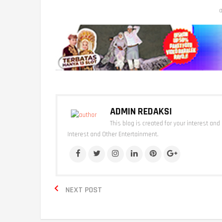
a
ADMIN REDAKSI
This blog is created for your interest and
Interest and Other Entertainment.

NEXT POST