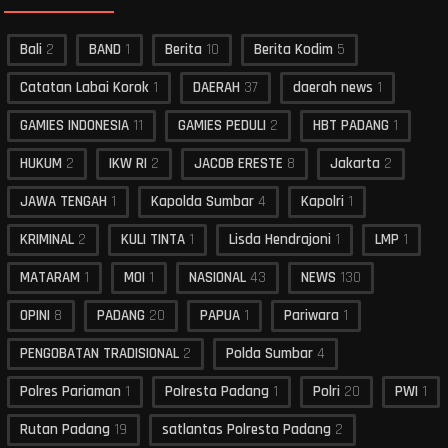
Bali
2
BAND
1
Berita
10
Berita Kodim
5
Catatan Labai Korok
1
DAERAH
37
daerah news
1
GAMIES INDONESIA
11
GAMIES PEDULI
2
HBT PADANG
1
HUKUM
2
IKW RI
2
JACOB ERESTE
8
Jakarta
2
JAWA TENGAH
1
Kapolda Sumbar
4
Kapolri
1
KRIMINAL
2
KULI TINTA
1
Lisda Hendrajoni
1
LMP
1
MATARAM
1
MOI
1
NASIONAL
43
NEWS
130
OPINI
8
PADANG
20
PAPUA
1
Pariwara
1
PENGOBATAN TRADISIONAL
2
Polda Sumbar
4
Polres Pariaman
1
Polresta Padang
1
Polri
20
PWI
1
Rutan Padang
19
satlantas Polresta Padang
2