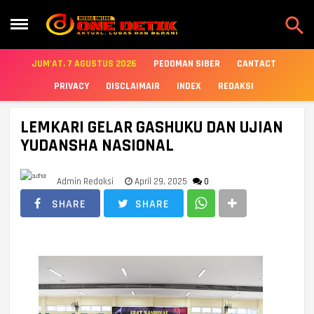

JUM'AT, 7 AGUSTUS 2026
PEDOMAN SIBER
CANTACT
PRIVACY
DISCLAIMAIR
INDEX
REDAKSI
LEMKARI GELAR GASHUKU DAN UJIAN
YUDANSHA NASIONAL
Admin Redaksi
April 29, 2025
0
SHARE
SHARE