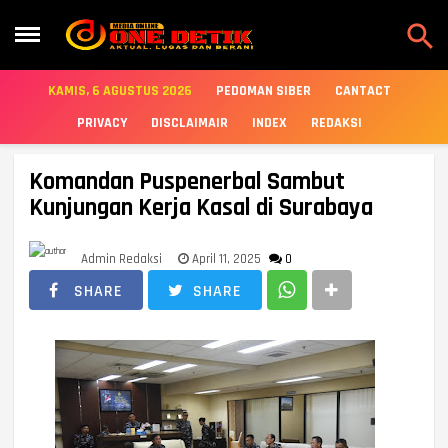

KAMIS, 6 AGUSTUS 2026
PEDOMAN SIBER
CANTACT
PRIVACY
DISCLAIMAIR
INDEX
REDAKSI
Komandan Puspenerbal Sambut
Kunjungan Kerja Kasal di Surabaya
Admin Redaksi
April 11, 2025
0
SHARE
SHARE