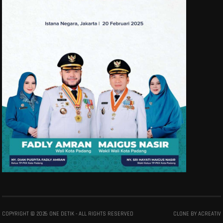
COPYRIGHT ©
2026
ONE DETIK
- ALL RIGHTS RESERVED
CLONE BY
ACREATIV