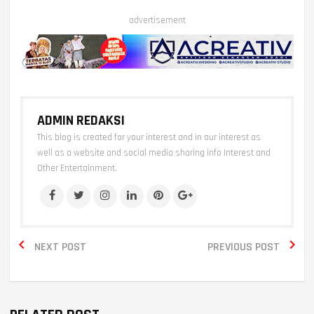
advertisement
ADMIN REDAKSI
This blog is created for your interest and in our interest as
well as a website and social media sharing info Interest and
Other Entertainment.


NEXT POST
PREVIOUS POST