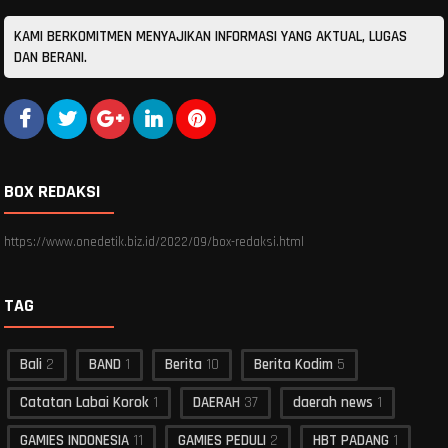
KAMI BERKOMITMEN MENYAJIKAN INFORMASI YANG AKTUAL, LUGAS
DAN BERANI.
BOX REDAKSI
https://www.onedetik.biz.id/2022/09/box-redaksi.html
TAG
Bali
2
BAND
1
Berita
10
Berita Kodim
5
Catatan Labai Korok
1
DAERAH
37
daerah news
1
GAMIES INDONESIA
11
GAMIES PEDULI
2
HBT PADANG
1