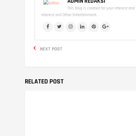
ADMIN REDAKSI
This blog is created for your interest and
Interest and Other Entertainment.

NEXT POST
RELATED POST