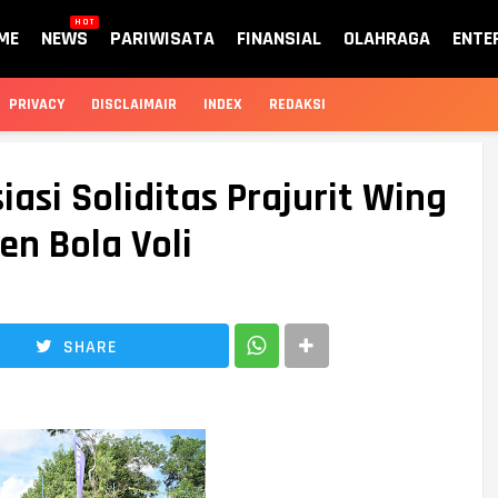
HOT
ME
NEWS
PARIWISATA
FINANSIAL
OLAHRAGA
ENTE
PRIVACY
DISCLAIMAIR
INDEX
REDAKSI
asi Soliditas Prajurit Wing
n Bola Voli
SHARE