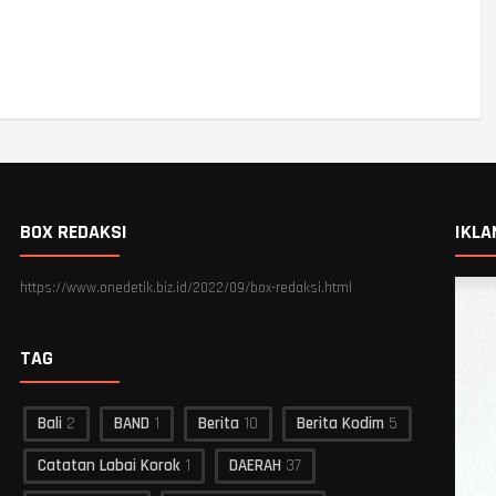
BOX REDAKSI
IKLA
https://www.onedetik.biz.id/2022/09/box-redaksi.html
TAG
Bali
2
BAND
1
Berita
10
Berita Kodim
5
Catatan Labai Korok
1
DAERAH
37