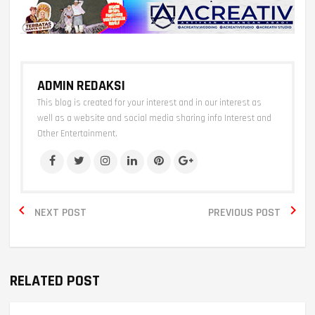
ADMIN REDAKSI
This blog is created for your interest and in our interest as
well as a website and social media sharing info Interest and
Other Entertainment.


NEXT POST
PREVIOUS POST
RELATED POST