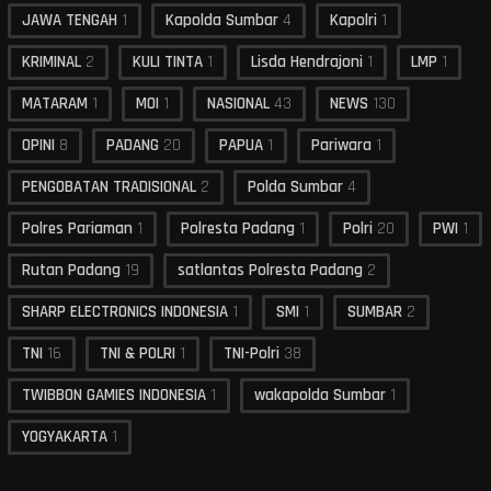
JAWA TENGAH
1
Kapolda Sumbar
4
Kapolri
1
KRIMINAL
2
KULI TINTA
1
Lisda Hendrajoni
1
LMP
1
MATARAM
1
MOI
1
NASIONAL
43
NEWS
130
OPINI
8
PADANG
20
PAPUA
1
Pariwara
1
PENGOBATAN TRADISIONAL
2
Polda Sumbar
4
Polres Pariaman
1
Polresta Padang
1
Polri
20
PWI
1
Rutan Padang
19
satlantas Polresta Padang
2
SHARP ELECTRONICS INDONESIA
1
SMI
1
SUMBAR
2
TNI
16
TNI & POLRI
1
TNI-Polri
38
TWIBBON GAMIES INDONESIA
1
wakapolda Sumbar
1
YOGYAKARTA
1