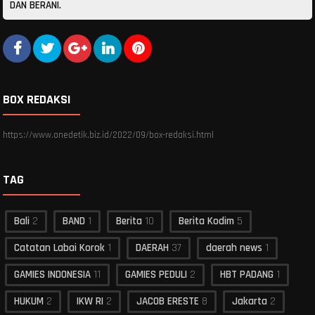
DAN BERANI.
BOX REDAKSI
https://www.onedetik.biz.id/2022/09/box-redaksi.html
TAG
Bali
2
BAND
1
Berita
10
Berita Kodim
5
Catatan Labai Korok
1
DAERAH
37
daerah news
1
GAMIES INDONESIA
11
GAMIES PEDULI
2
HBT PADANG
1
HUKUM
2
IKW RI
2
JACOB ERESTE
8
Jakarta
2