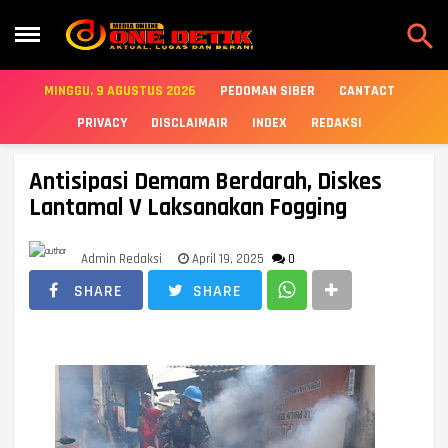

MINGGU, 9 AGUSTUS 2026
PEDOMAN SIBER
CANTACT
PRIVACY
DISCLAIMAIR
INDEX
REDAKSI
Antisipasi Demam Berdarah, Diskes
Lantamal V Laksanakan Fogging
Admin Redaksi
April 19, 2025
0
SHARE
SHARE