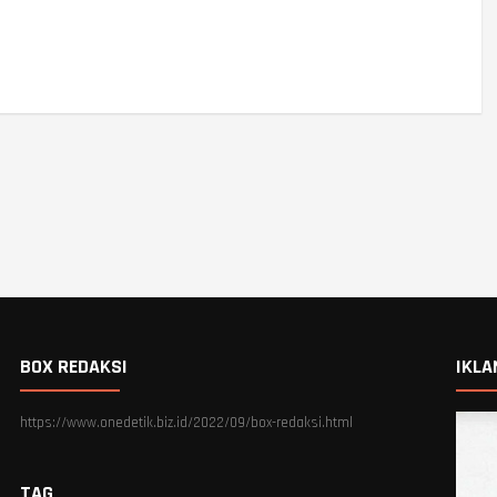
BOX REDAKSI
IKLA
https://www.onedetik.biz.id/2022/09/box-redaksi.html
TAG