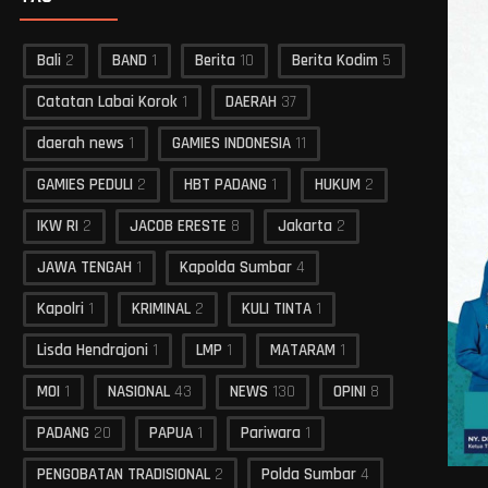
Bali
2
BAND
1
Berita
10
Berita Kodim
5
Catatan Labai Korok
1
DAERAH
37
daerah news
1
GAMIES INDONESIA
11
GAMIES PEDULI
2
HBT PADANG
1
HUKUM
2
IKW RI
2
JACOB ERESTE
8
Jakarta
2
JAWA TENGAH
1
Kapolda Sumbar
4
Kapolri
1
KRIMINAL
2
KULI TINTA
1
Lisda Hendrajoni
1
LMP
1
MATARAM
1
MOI
1
NASIONAL
43
NEWS
130
OPINI
8
PADANG
20
PAPUA
1
Pariwara
1
PENGOBATAN TRADISIONAL
2
Polda Sumbar
4