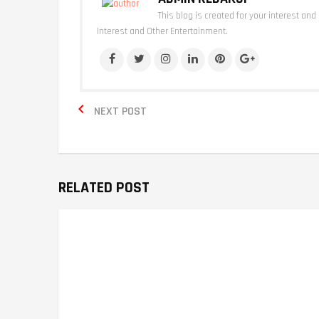
This blog is created for your interest and
Interest and Other Entertainment.

NEXT POST
RELATED POST