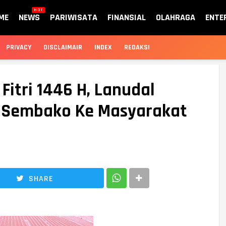
HOT
ME
NEWS
PARIWISATA
FINANSIAL
OLAHRAGA
ENTE
PRIVACY
DISCLAIMAIR
INDEX
REDAKSI
Fitri 1446 H, Lanudal
t Sembako Ke Masyarakat
SHARE