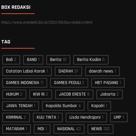
BOX REDAKSI
https://www.onedetik.biz.id/2022/09/box-redaksi.html
TAG
Bali
2
BAND
1
Berita
10
Berita Kodim
5
Catatan Labai Korok
1
DAERAH
37
daerah news
1
GAMIES INDONESIA
11
GAMIES PEDULI
2
HBT PADANG
1
HUKUM
2
IKW RI
2
JACOB ERESTE
8
Jakarta
2
JAWA TENGAH
1
Kapolda Sumbar
4
Kapolri
1
KRIMINAL
2
KULI TINTA
1
Lisda Hendrajoni
1
LMP
1
MATARAM
1
MOI
1
NASIONAL
43
NEWS
130