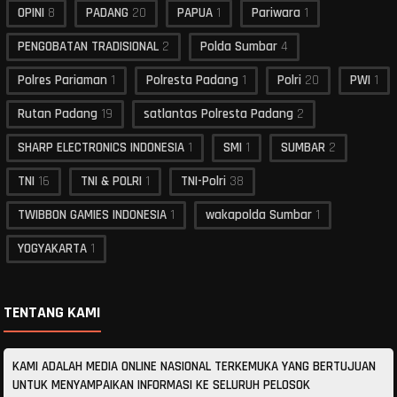
OPINI
8
PADANG
20
PAPUA
1
Pariwara
1
PENGOBATAN TRADISIONAL
2
Polda Sumbar
4
Polres Pariaman
1
Polresta Padang
1
Polri
20
PWI
1
Rutan Padang
19
satlantas Polresta Padang
2
SHARP ELECTRONICS INDONESIA
1
SMI
1
SUMBAR
2
TNI
16
TNI & POLRI
1
TNI-Polri
38
TWIBBON GAMIES INDONESIA
1
wakapolda Sumbar
1
YOGYAKARTA
1
TENTANG KAMI
KAMI ADALAH MEDIA ONLINE NASIONAL TERKEMUKA YANG BERTUJUAN
UNTUK MENYAMPAIKAN INFORMASI KE SELURUH PELOSOK