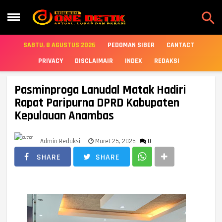

SABTU, 8 AGUSTUS 2026
PEDOMAN SIBER
CANTACT
PRIVACY
DISCLAIMAIR
INDEX
REDAKSI
Pasminproga Lanudal Matak Hadiri
Rapat Paripurna DPRD Kabupaten
Kepulauan Anambas
Admin Redaksi
Maret 25, 2025
0
SHARE
SHARE