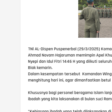
TNl AL-Dispen Puspenerbal (29/3/2025) Koman
Ahmad Novam Hajaruman memimpin Apel Khus
Nyepi dan Idul Fitri 1446 H yang diikuti selur
Biak kemarin.
Dalam kesempatan tersebut Komandan Wing 
menghitung hari ini, agar dimanfaatkan betul
Khususnya bagi personel beragama Islam lan
ibadah yang kita laksanakan di bulan suci Ram
"Kebiasaan ibadah yang telah dilaksanakan d