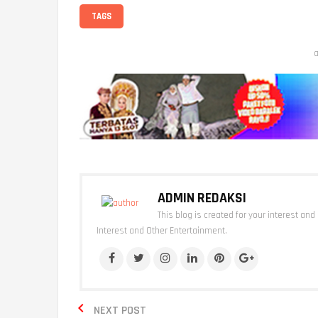
TAGS
a
ADMIN REDAKSI
This blog is created for your interest and
Interest and Other Entertainment.

NEXT POST