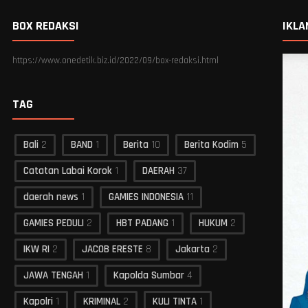
BOX REDAKSI
IKLA
https://www.onedetik.biz.id/2022/09/box-redaksi.html
TAG
Bali
2
BAND
1
Berita
10
Berita Kodim
5
Catatan Labai Korok
1
DAERAH
37
daerah news
1
GAMIES INDONESIA
11
GAMIES PEDULI
2
HBT PADANG
1
HUKUM
2
IKW RI
2
JACOB ERESTE
8
Jakarta
2
JAWA TENGAH
1
Kapolda Sumbar
4
Kapolri
1
KRIMINAL
2
KULI TINTA
1