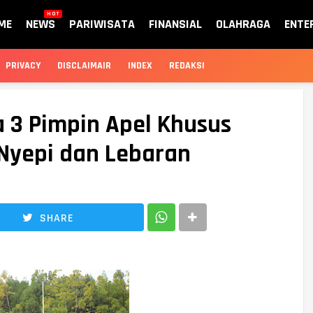
HOT
ME
NEWS
PARIWISATA
FINANSIAL
OLAHRAGA
ENTE
PRIVACY
DISCLAIMAIR
INDEX
REDAKSI
3 Pimpin Apel Khusus
 Nyepi dan Lebaran
SHARE