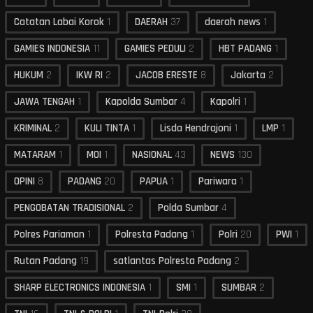
Catatan Labai Korok
1
DAERAH
37
daerah news
1
GAMIES INDONESIA
11
GAMIES PEDULI
2
HBT PADANG
1
HUKUM
2
IKW RI
2
JACOB ERESTE
8
Jakarta
2
JAWA TENGAH
1
Kapolda Sumbar
4
Kapolri
1
KRIMINAL
2
KULI TINTA
1
Lisda Hendrajoni
1
LMP
1
MATARAM
1
MOI
1
NASIONAL
43
NEWS
130
OPINI
8
PADANG
20
PAPUA
1
Pariwara
1
PENGOBATAN TRADISIONAL
2
Polda Sumbar
4
Polres Pariaman
1
Polresta Padang
1
Polri
20
PWI
1
Rutan Padang
19
satlantas Polresta Padang
2
SHARP ELECTRONICS INDONESIA
1
SMI
1
SUMBAR
2