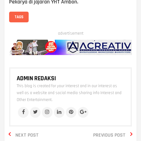
Pekarya di jajaran YHT Ambon.
TAGS
advertisement
ADMIN REDAKSI
This blog is created for your interest and in our interest as
well as a website and social media sharing info Interest and
Other Entertainment.


NEXT POST
PREVIOUS POST