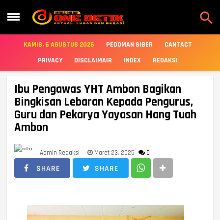

KAMIS, 6 AGUSTUS 2026
PEDOMAN SIBER
CANTACT
PRIVACY
DISCLAIMAIR
INDEX
REDAKSI
Ibu Pengawas YHT Ambon Bagikan
Bingkisan Lebaran Kepada Pengurus,
Guru dan Pekarya Yayasan Hang Tuah
Ambon
Admin Redaksi
Maret 23, 2025
0
SHARE
SHARE