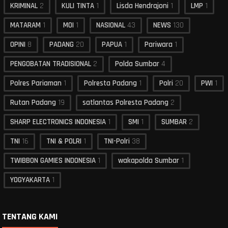
KRIMINAL
2
KULI TINTA
1
Lisda Hendrajoni
1
LMP
1
MATARAM
1
MOI
1
NASIONAL
43
NEWS
130
OPINI
8
PADANG
20
PAPUA
1
Pariwara
1
PENGOBATAN TRADISIONAL
2
Polda Sumbar
4
Polres Pariaman
1
Polresta Padang
1
Polri
20
PWI
1
Rutan Padang
19
satlantas Polresta Padang
2
SHARP ELECTRONICS INDONESIA
1
SMI
1
SUMBAR
2
TNI
16
TNI & POLRI
1
TNI-Polri
38
TWIBBON GAMIES INDONESIA
1
wakapolda Sumbar
1
YOGYAKARTA
1
TENTANG KAMI