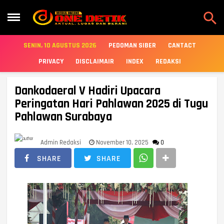

SENIN, 10 AGUSTUS 2026
PEDOMAN SIBER
CANTACT
PRIVACY
DISCLAIMAIR
INDEX
REDAKSI
Dankodaeral V Hadiri Upacara
Peringatan Hari Pahlawan 2025 di Tugu
Pahlawan Surabaya
Admin Redaksi
November 10, 2025
0
SHARE
SHARE