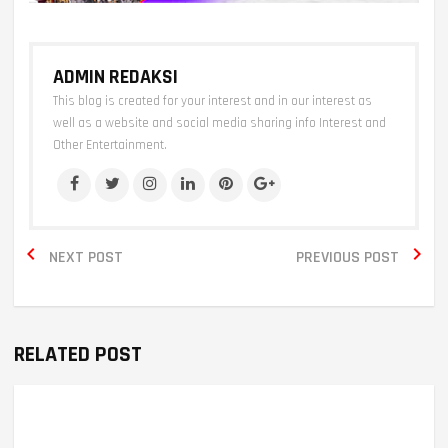
ADMIN REDAKSI
This blog is created for your interest and in our interest as
well as a website and social media sharing info Interest and
Other Entertainment.


NEXT POST
PREVIOUS POST
RELATED POST