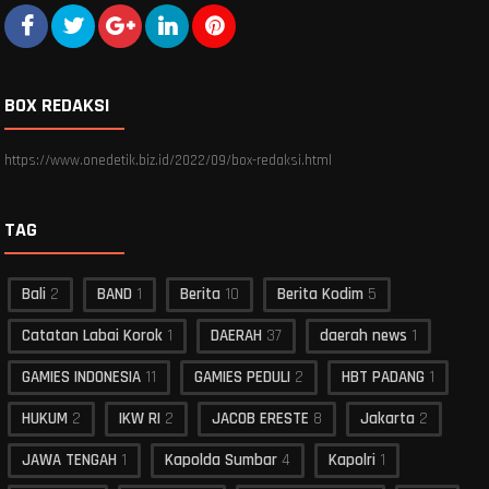
BOX REDAKSI
https://www.onedetik.biz.id/2022/09/box-redaksi.html
TAG
Bali
2
BAND
1
Berita
10
Berita Kodim
5
Catatan Labai Korok
1
DAERAH
37
daerah news
1
GAMIES INDONESIA
11
GAMIES PEDULI
2
HBT PADANG
1
HUKUM
2
IKW RI
2
JACOB ERESTE
8
Jakarta
2
JAWA TENGAH
1
Kapolda Sumbar
4
Kapolri
1