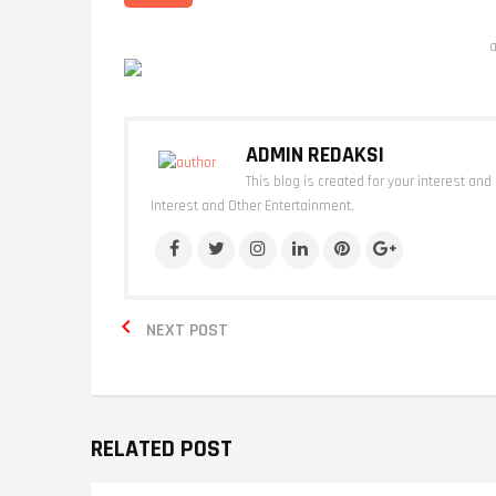
a
ADMIN REDAKSI
This blog is created for your interest and
Interest and Other Entertainment.

NEXT POST
RELATED POST