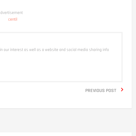
dvertisement
 in our interest as well as a website and social media sharing info

PREVIOUS POST