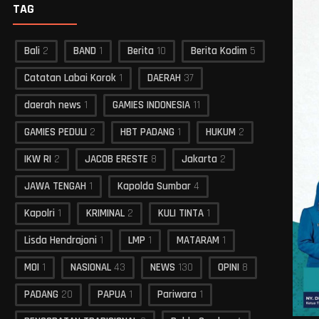
TAG
Bali
2
BAND
1
Berita
10
Berita Kodim
5
Catatan Labai Korok
1
DAERAH
37
daerah news
1
GAMIES INDONESIA
11
GAMIES PEDULI
2
HBT PADANG
1
HUKUM
2
IKW RI
2
JACOB ERESTE
8
Jakarta
2
JAWA TENGAH
1
Kapolda Sumbar
4
Kapolri
1
KRIMINAL
2
KULI TINTA
1
Lisda Hendrajoni
1
LMP
1
MATARAM
1
MOI
1
NASIONAL
43
NEWS
130
OPINI
8
PADANG
20
PAPUA
1
Pariwara
1