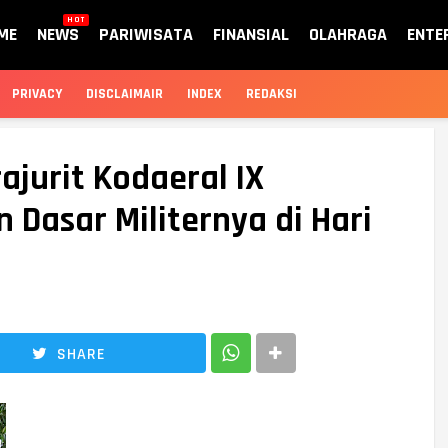
HOT
ME
NEWS
PARIWISATA
FINANSIAL
OLAHRAGA
ENTE
PRIVACY
DISCLAIMAIR
INDEX
REDAKSI
ajurit Kodaeral IX
 Dasar Militernya di Hari
SHARE